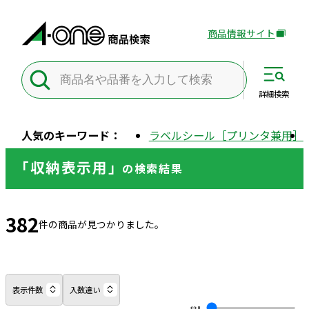
商品情報サイト
外
部
サ
イ
詳細
検索
ト
を
人気のキーワード：
ラベルシール［プリンタ兼用］
別
ウ
「収納表示用」
の
検索結果
イ
ン
ド
382
ウ
件の商品が見つかりました。
で
開
き
ま
表示件数
入数違い
す