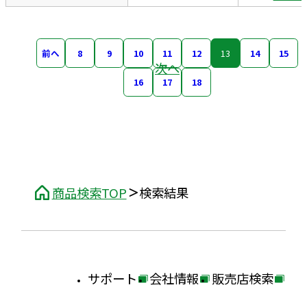
前へ
8
9
10
11
12
13
14
15
次へ
16
17
18
商品検索TOP
検索結果
サポート
会社情報
販売店検索
外
外
外