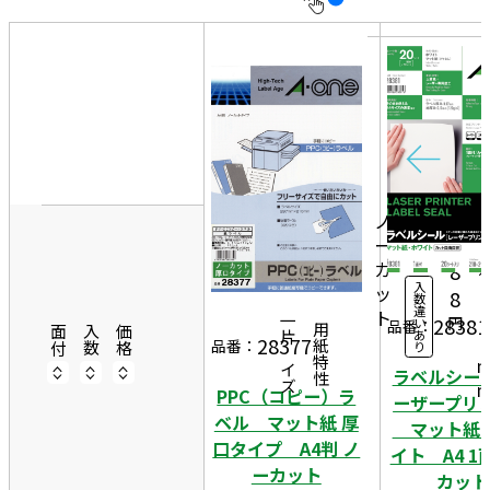
10
表
件
示
す
20
る
件
2
非
50
1
表
件
20
0
示
2,
シ
ノ
ー
2
ー
ト
カ
8
入
ッ
2
8
数
違
ト
9
28381
円
一片サイズ
い
品番：
商品情報
用紙特性
面付
入数
価格
あ
7
28377
品番：
り
ラベルシー
PPC（コピー）ラ
ーザープリ
ベル マット紙 厚
マット紙
口タイプ A4判 ノ
イト A4 1
ーカット
カット