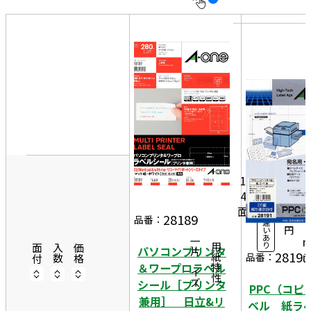
10
表
件
示
す
20
る
件
非
50
表
件
示
8
20
3
1,
シ
ー
5
1
ト
4
1
入
面
3
8
数
28189
品番：
違
6
円
い
あ
一片サイズ
り
商品情報
用紙特性
面付
入数
価格
パソコンプリンタ
28191
品番：
＆ワープロラベル
シール［プリンタ
PPC（コピ
兼用］ 日立&リ
ベル 紙