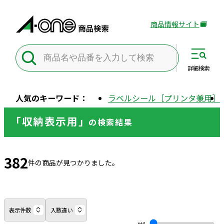
商品情報サイト
外
部
サ
イ
詳細
検索
ト
を
人気のキーワード：
ラベルシール［プリンタ兼用］
別
ウ
「収納表示用」
の
検索結果
イ
ン
ド
382
ウ
件の商品が見つかりました。
で
開
き
ま
表示件数
入数違い
す