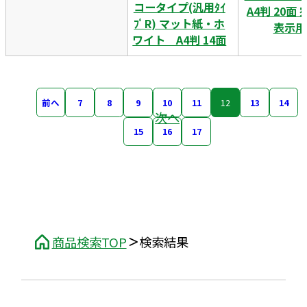
コータイプ(汎用ﾀｲ
A4判 20面
ﾌﾟR) マット紙・ホ
表示用
ワイト A4判 14面
前へ
7
8
9
10
11
12
13
14
次へ
15
16
17
商品検索TOP
検索結果