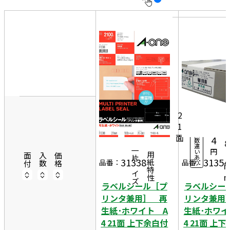
10
表
件
示
す
20
る
件
非
7
50
表
0
件
10
示
5,
0シ
ー
7
2
ト
1
6
3
入
面
4
数
8
違
円
一片サイズ
い
1
商品情報
用紙特性
面付
入数
価格
あ
31338
31354
品番：
品番：
り
ラベルシール［プ
ラベルシー
リンタ兼用］ 再
リンタ兼用
生紙･ホワイト A
生紙･ホワイ
4 21面 上下余白付
4 21面 上