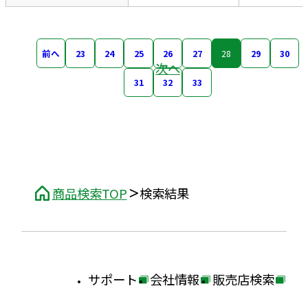
前へ
23
24
25
26
27
28
29
30
次へ
31
32
33
商品検索TOP
検索結果
サポート
会社情報
販売店検索
外
外
外