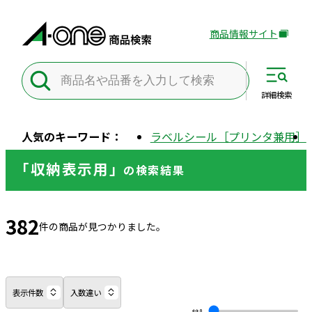
商品情報サイト
外
部
サ
イ
詳細
検索
ト
を
人気のキーワード：
ラベルシール［プリンタ兼用］
別
ウ
「収納表示用」
の
検索結果
イ
ン
ド
382
ウ
件の商品が見つかりました。
で
開
き
ま
表示件数
入数違い
す