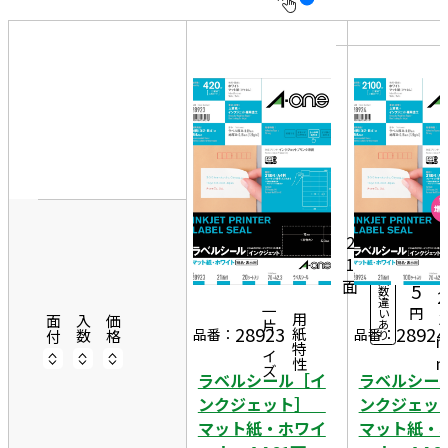
10
表
件
示
す
20
る
件
非
50
7
表
件
0
示
20
1,
シ
ー
5
2
ト
1
9
4
入
面
5
数
2
違
円
一片サイズ
い
3
商品情報
用紙特性
面付
入数
価格
あ
28923
28924
品番：
品番：
り
ラベルシール［イ
ラベルシー
ンクジェット］
ンクジェ
マット紙・ホワイ
マット紙・