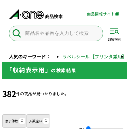
商品情報サイト
外
部
サ
イ
詳細
検索
ト
を
人気のキーワード：
ラベルシール［プリンタ兼用］
別
ウ
「収納表示用」
の
検索結果
イ
ン
ド
382
ウ
件の商品が見つかりました。
で
開
き
ま
表示件数
入数違い
す