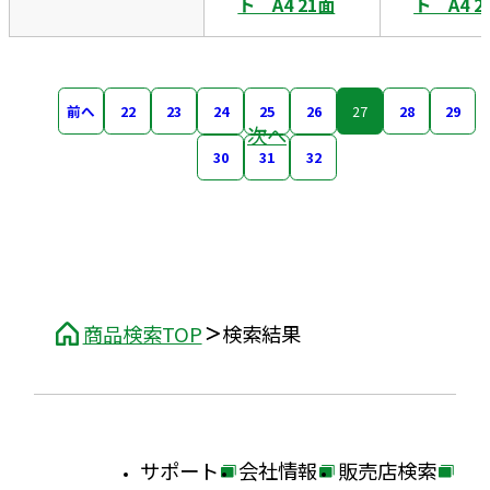
ト A4 21面
ト A4 2
前へ
22
23
24
25
26
27
28
29
次へ
30
31
32
商品検索TOP
検索結果
サポート
会社情報
販売店検索
外
外
外