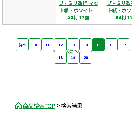
プ・ミリ改行 マッ
プ・ミリ改行
ト紙・ホワイト
ト紙・ホ
A4判 12面
A4判 1
前へ
10
11
12
13
14
15
16
17
次へ
18
19
20
商品検索TOP
検索結果