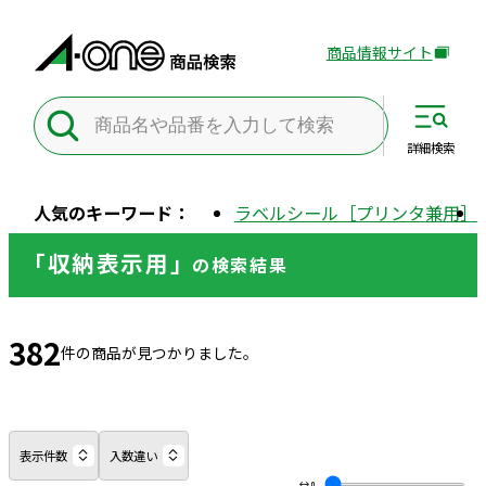
商品情報サイト
外
部
サ
イ
詳細
検索
ト
を
人気のキーワード：
ラベルシール［プリンタ兼用］
別
ウ
「収納表示用」
の
検索結果
イ
ン
ド
382
ウ
件の商品が見つかりました。
で
開
き
ま
表示件数
入数違い
す