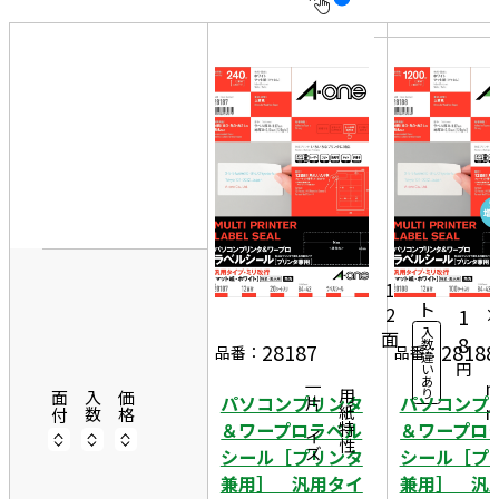
10
表
件
示
す
20
る
件
非
50
表
件
示
8
20
4
1,
シ
ー
5
1
ト
2
1
入
面
4
8
数
28187
28188
品番：
品番：
違
2
円
い
あ
一片サイズ
り
商品情報
用紙特性
面付
入数
価格
パソコンプリンタ
パソコンプ
＆ワープロラベル
＆ワープロ
シール［プリンタ
シール［プ
兼用］ 汎用タイ
兼用］ 汎