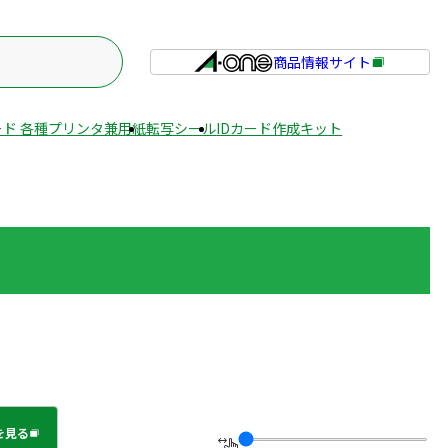
商品情報サイト
外
部
サ
ド 各種プリンタ兼用紙
転写シール
IDカード作成キット
イ
ト
を
別
ウ
イ
ン
ド
ウ
で
開
き
ま
を見る