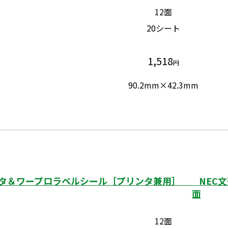
12面
20シート
1,518
円
90.2mm×42.3mm
タ＆ワープロラベルシール［プリンタ兼用］ NEC文豪
面
12面