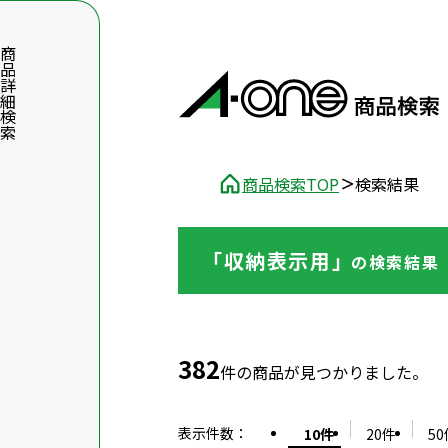
品詳細検索
商品検索TOP
検索結果
「収納表示用」
の
検索結果
数字5桁を入力（半角数字）
前後に文字のある品番は、文字を除いて入力してください
382
件の商品が見つかりました。
表示件数
：
10件
20件
50