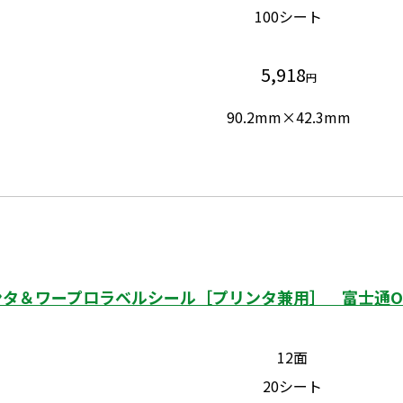
100シート
5,918
円
90.2mm×42.3mm
タ＆ワープロラベルシール［プリンタ兼用］ 富士通OA
12面
20シート