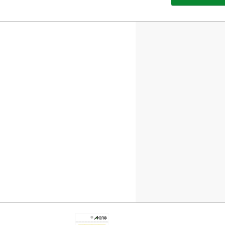
部
サ
イ
ト
を
別
ウ
イ
ン
ド
ウ
で
開
き
ま
す