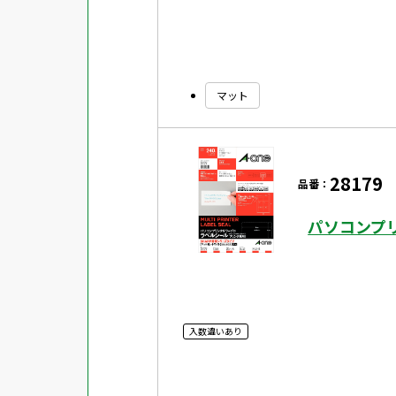
マット
28179
品番：
パソコンプリ
入数違いあり