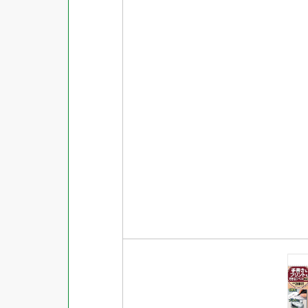
対応ソフト
下地がかくせる
水に強い
吸着
強粘着ラベル
超耐水ラベル
GPNエコ商品ねっと掲載商品
再生材使用商品
グリーン購入法適合商品
FSCミックス認証紙使用商品
水再分散型のり使用商品