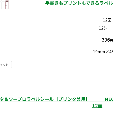
手書きもプリントもできるラベル 
12面
12シー
396
円
19mm×4
マット
タ＆ワープロラベルシール［プリンタ兼用］ NEC
12面