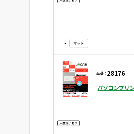
入数違いあり
マット
28176
品番：
パソコンプリン
入数違いあり