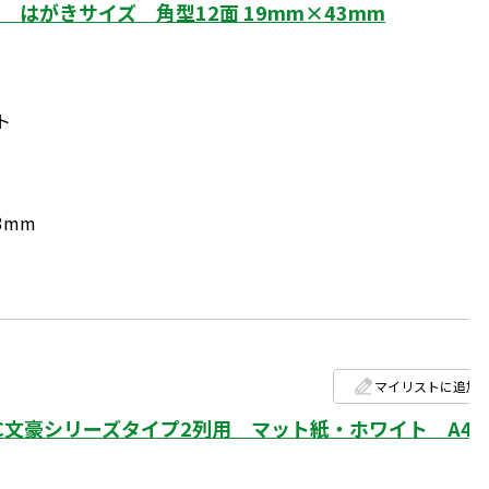
はがきサイズ 角型12面 19mm×43mm
ト
3mm
マイリストに追加
文豪シリーズタイプ2列用 マット紙・ホワイト A4