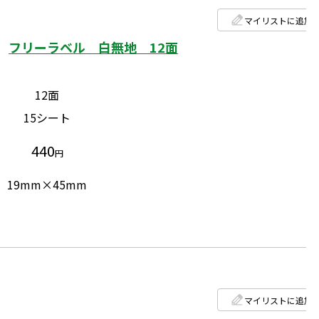
マイリストに追加
フリーラベル 白無地 12面
12面
15シート
440
円
19mm×45mm
マイリストに追加