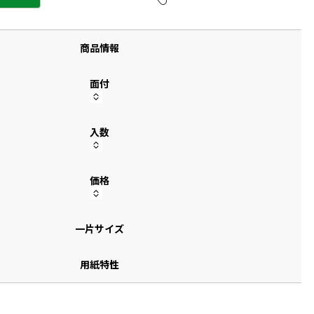
す
商品情報
面付
入数
価格
一片サイズ
用紙特性