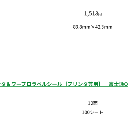
1,518
円
83.8mm×42.3mm
タ＆ワープロラベルシール［プリンタ兼用］ 富士通OA
12面
100シート