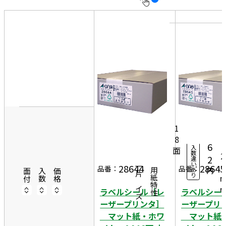
10
表
件
示
す
20
る
件
非
50
表
件
7
示
0
50
2
0シ
9,
ー
1
0
ト
8
4
6
入
面
数
2
2
違
い
3
28644
28645
一片サイズ
品番：
品番：
あ
円
商品情報
用紙特性
面付
入数
価格
り
ラベルシール［レ
ラベルシー
ーザープリンタ］
ーザープリ
マット紙・ホワ
マット紙