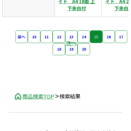
イト A4 18面 上
イト A4 2
下余白付
下余白
前へ
10
11
12
13
14
15
16
17
次へ
18
19
20
商品検索TOP
検索結果