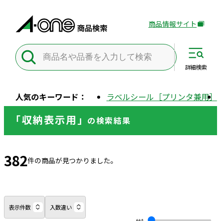
商品情報サイト
外
部
サ
イ
詳細
検索
ト
を
人気のキーワード：
ラベルシール［プリンタ兼用］
別
ウ
「収納表示用」
の
検索結果
イ
ン
ド
382
ウ
件の商品が見つかりました。
で
開
き
ま
表示件数
入数違い
す