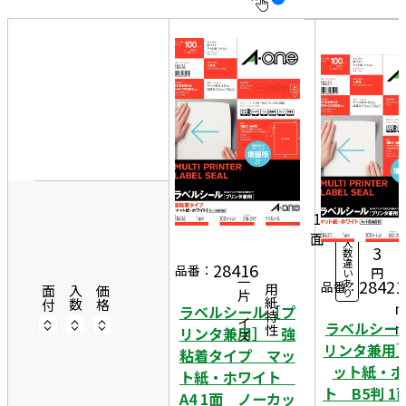
10
表
件
示
す
20
る
件
2
非
50
1
表
件
10
0
示
5,
0シ
ー
6
1
ト
4
面
入
2
3
数
違
9
28416
品番：
円
い
28421
一片サイズ
あ
7
品番：
商品情報
用紙特性
面付
入数
価格
り
ラベルシール［プ
ラベルシー
リンタ兼用］ 強
リンタ兼用
粘着タイプ マッ
ット紙・ホ
ト紙・ホワイト
ト B5判 1
A4 1面 ノーカッ