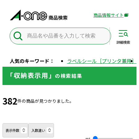
商品情報サイト
外
部
サ
イ
詳細
検索
ト
を
人気のキーワード：
ラベルシール［プリンタ兼用］
別
ウ
「収納表示用」
の
検索結果
イ
ン
ド
382
ウ
件の商品が見つかりました。
で
開
き
ま
表示件数
入数違い
す