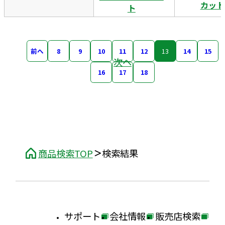
カット
ト
前へ
8
9
10
11
12
13
14
15
次へ
16
17
18
商品検索TOP
検索結果
サポート
会社情報
販売店検索
外
外
外