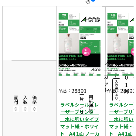
10
表
件
示
す
20
る
件
2
非
50
1
表
件
20
0
示
2,
シ
ノ
ー
1
ー
ト
カ
0
入
ッ
2
1
数
違
ト
9
28391
28392
品番：
品番：
円
い
一片サイズ
あ
7
商品情報
用紙特性
面付
入数
価格
り
ラベルシール［レ
ラベルシー
ーザープリンタ］
ーザープリ
水に強いタイプ
水に強い
マット紙・ホワイ
マット紙・
ト A4 1面 ノーカ
ト A4 1面