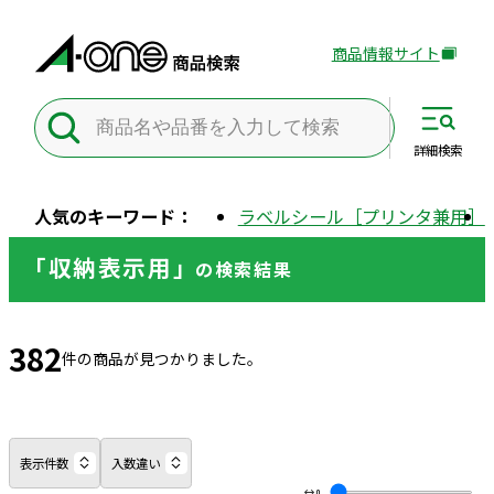
商品情報サイト
外
部
サ
イ
詳細
検索
ト
を
人気のキーワード：
ラベルシール［プリンタ兼用］
別
ウ
「収納表示用」
の
検索結果
イ
ン
ド
382
ウ
件の商品が見つかりました。
で
開
き
ま
表示件数
入数違い
す