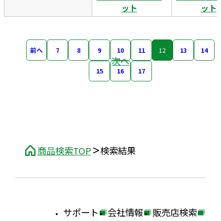
ット
ット
前へ
7
8
9
10
11
12
13
14
次へ
15
16
17
商品検索TOP
検索結果
サポート
会社情報
販売店検索
外
外
外