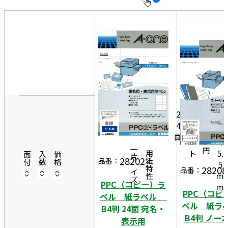
10
表
件
示
す
20
る
件
8
非
5.
50
表
6
件
示
1
6
9,
0
m
8
2
0
m
4
5
シ
×
面
6
ー
4
円
一片サイズ
ト
5.
商品情報
用紙特性
面付
入数
価格
28202
品番：
5
28208
品番：
m
PPC（コピー）ラ
m
PPC（コピ
ベル 紙ラベル
ベル 紙
B4判 24面 宛名・
B4判 ノー
表示用