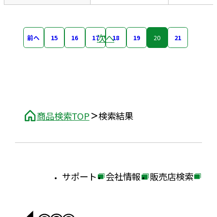
次へ
前へ
15
16
17
18
19
20
21
商品検索TOP
検索結果
サポート
会社情報
販売店検索
外
外
外
部
部
部
サ
サ
サ