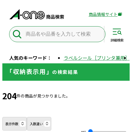
商品情報サイト
外
部
サ
イ
詳細
検索
ト
を
人気のキーワード：
ラベルシール［プリンタ兼用］
別
ウ
「収納表示用」
の
検索結果
イ
ン
ド
204
ウ
件の商品が見つかりました。
で
開
き
ま
表示件数
入数違い
す