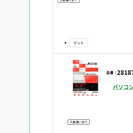
マット
2818
品番：
パソコ
入数違いあり