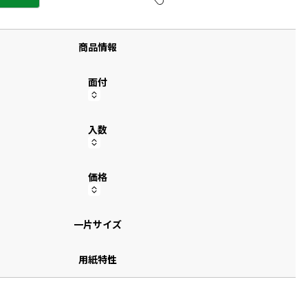
す
商品情報
面付
入数
価格
一片サイズ
用紙特性