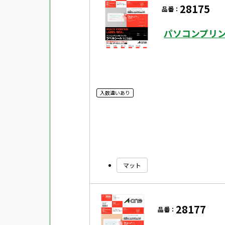
28175
対応ソフト
下地がかくせる
品番：
水に強い
パソコンプリン
吸着
強粘着ラベル
超耐水ラベル
入数違いあり
GPNエコ商品ねっと掲載商品
再生材使用商品
グリーン購入法適合商品
マット
FSCミックス認証紙使用商品
水再分散型のり使用商品
28177
品番：