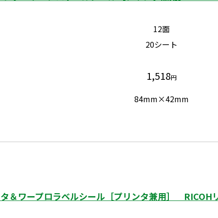
12面
20シート
1,518
円
84mm×42mm
タ＆ワープロラベルシール［プリンタ兼用］ RICOHリ