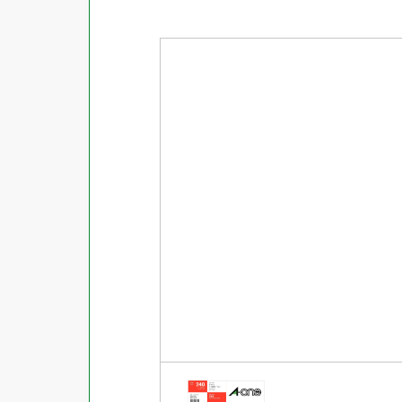
商品ジャンル
ラベル
使用プリンタ
カード
その他用紙
プリンタ兼用
用紙特性
用紙以外
インクジェット
レーザー
マット
シートサイズ
コピー機
光沢
熱転写
片面光沢
ラベル・カードサイズ
×
±
縦
mm
横
mm
ドットインパクト
両面光沢
貼る場所のサイズ
×
印刷しない
縦
mm
横
mm
フィルム
1シートあたりの面数
手書き
キレイにはがせる