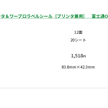
タ＆ワープロラベルシール［プリンタ兼用］ 富士通OA
12面
20シート
1,518
円
83.8mm×42.3mm