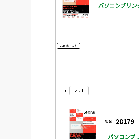
パソコンプリン
入数違いあり
マット
28179
品番：
パソコンプリ