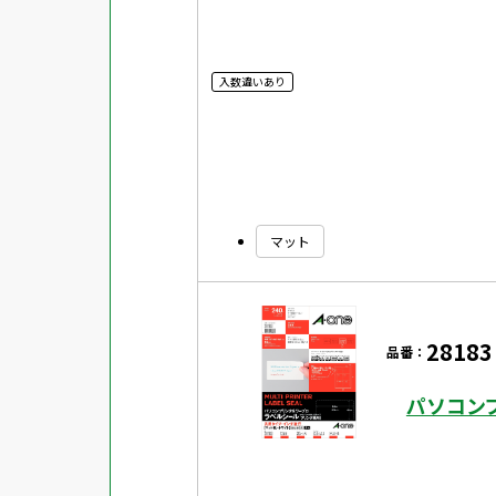
入数違いあり
マット
28183
品番：
パソコン