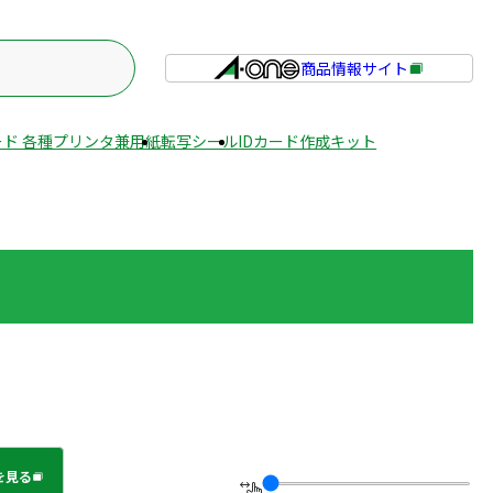
商品情報サイト
外
部
サ
ド 各種プリンタ兼用紙
転写シール
IDカード作成キット
イ
ト
を
別
ウ
イ
ン
ド
ウ
で
開
き
ま
を見る