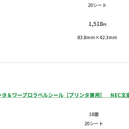
20シート
1,518
円
83.8mm×42.3mm
タ＆ワープロラベルシール［プリンタ兼用］ NEC文豪シ
18面
20シート