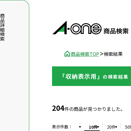
品詳細検索
商品検索TOP
検索結果
「収納表示用」
の
検索結果
数字5桁を入力（半角数字）
前後に文字のある品番は、文字を除いて入力してください
204
件の商品が見つかりました。
表示件数
：
10件
20件
50