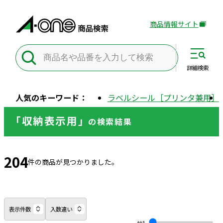
商品情報サイト
外
部
サ
イ
詳細
検索
ト
を
人気のキーワード：
ラベルシール［プリンタ兼用］
別
ウ
「収納表示用」
の
検索結果
イ
ン
ド
204
ウ
件の商品が見つかりました。
で
開
き
ま
表示件数
入数違い
す