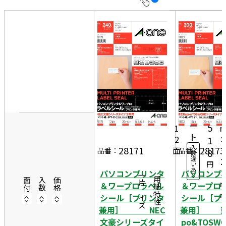
10
表
件
示
す
20
る
件
非
50
9
表
件
0
示
20
2
1,
シ
ー
5
1
ト
2
1
入
28171
28173
面
4
品番：
品番：
8
数
違
2
円
い
あ
3
パソコンプリンタ
パソコンプ
り
一片サイズ
商品情報
用紙特性
面付
入数
価格
＆ワープロラベル
＆ワープロ
シール［プリンタ
シール［プ
兼用］ NEC
兼用］ 東
文豪シリーズタイ
po&TOSW