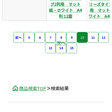
プ2列用 マット
リーズタイプ
紙・ホワイト A4
用 マット
判 12面
ワイト A4判
前へ
5
6
7
8
9
10
11
12
次へ
13
14
15
商品検索TOP
検索結果