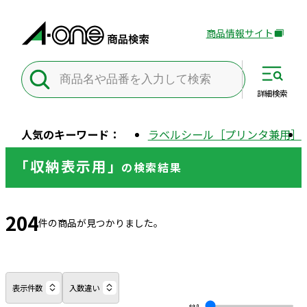
商品情報サイト
外
部
サ
イ
詳細
検索
ト
を
人気のキーワード：
ラベルシール［プリンタ兼用］
別
ウ
「収納表示用」
の
検索結果
イ
ン
ド
204
ウ
件の商品が見つかりました。
で
開
き
ま
表示件数
入数違い
す