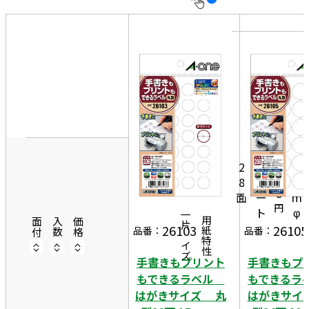
10
表
件
示
す
20
る
件
非
50
表
件
示
1
1
3
2
2
5
9
8
シ
m
6
面
ー
m
円
ト
φ
一片サイズ
商品情報
用紙特性
面付
入数
価格
26103
26105
品番：
品番：
手書きもプリント
手書きもプ
もできるラベル
もできる
はがきサイズ 丸
はがきサイ