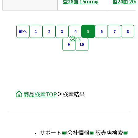
型28面 15mmφ
型24面 20
前へ
1
2
3
4
5
6
7
8
次へ
9
10
商品検索TOP
検索結果
サポート
会社情報
販売店検索
外
外
外