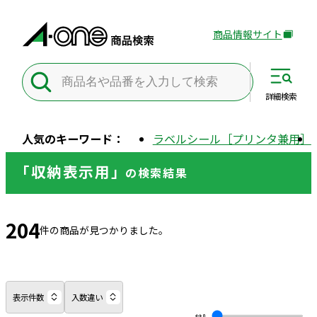
商品情報サイト
外
部
サ
イ
詳細
検索
ト
を
人気のキーワード：
ラベルシール［プリンタ兼用］
別
ウ
「収納表示用」
の
検索結果
イ
ン
ド
204
ウ
件の商品が見つかりました。
で
開
き
ま
表示件数
入数違い
す