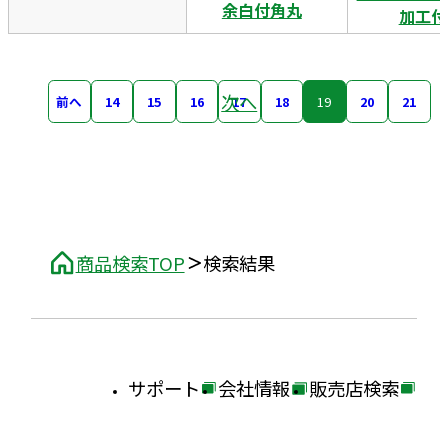
余白付角丸
加工付
次へ
前へ
14
15
16
17
18
19
20
21
商品検索TOP
検索結果
サポート
会社情報
販売店検索
外
外
外
部
部
部