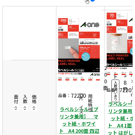
10
表
件
示
す
20
る
件
非
50
表
件
2
10
示
0
シ
6
2
ー
0
3
ト
0
8
入
数
面
8
円
72201
違
品番：
い
72200
一片サイズ
品番：
あ
商品情報
用紙特性
面付
入数
価格
り
ラベルシー
ラベルシール［プ
リンタ兼用
リンタ兼用］ マ
ット紙・ホ
ット紙・ホワイ
ト A4 1面
ト A4 200面 四辺
ット はがし