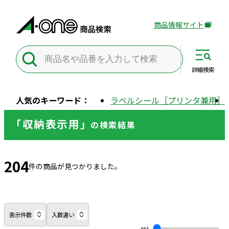
商品情報サイト
外
部
サ
イ
詳細
検索
ト
を
人気のキーワード：
ラベルシール［プリンタ兼用］
別
ウ
「収納表示用」
の
検索結果
イ
ン
ド
204
ウ
件の商品が見つかりました。
で
開
き
ま
表示件数
入数違い
す