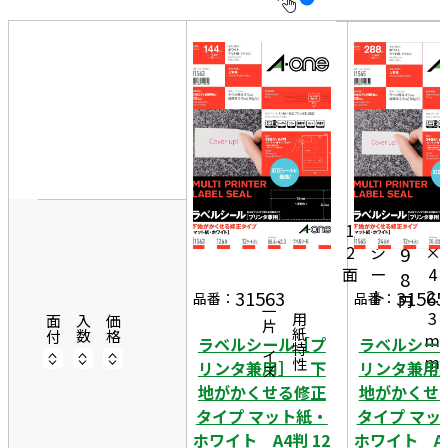
10
表
件
示
す
20
る
件
8
非
50
6.
表
件
4
示
1,
1
m
2
1
2
m
2
シ
×
9
面
ー
4
8
ト
2.
31563
31565
品番：
品番：
円
一片サイズ
3
商品情報
用紙特性
面付
入数
価格
m
ラベルシール［プ
ラベルシー
m
リンタ兼用］ 下
リンタ兼用
地がかくせる修正
地がかくせ
タイプ マット紙・
タイプ マッ
ホワイト A4判 12
ホワイト A4