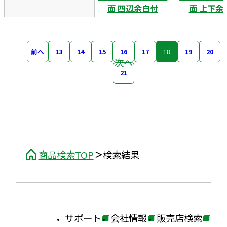
面 四辺余白付
面 上下余
前へ
13
14
15
16
17
18
19
20
次へ
21
商品検索TOP
検索結果
サポート
会社情報
販売店検索
外
外
外