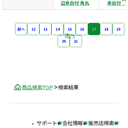
辺余白付 角丸
余白付 
前へ
12
13
14
15
16
17
18
19
次へ
20
21
商品検索TOP
検索結果
サポート
会社情報
販売店検索
外
外
外