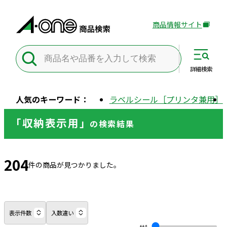
商品情報サイト
外
部
サ
イ
詳細
検索
ト
を
人気のキーワード：
ラベルシール［プリンタ兼用］
別
ウ
「収納表示用」
の
検索結果
イ
ン
ド
204
ウ
件の商品が見つかりました。
で
開
き
ま
表示件数
入数違い
す