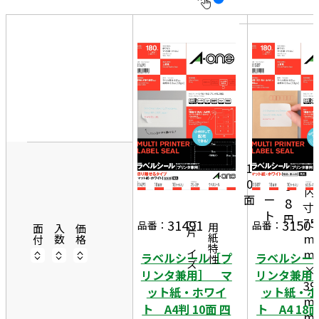
10
表
外
件
示
寸:
す
20
91
る
件
m
非
50
m
表
件
×
示
55
1,
1
m
2
1
8
m
0
シ
9
内
面
ー
8
寸:
ト
円
75
31491
31507
一片サイズ
品番：
品番：
商品情報
用紙特性
面付
入数
価格
m
m
ラベルシール［プ
ラベルシー
×
リンタ兼用］ マ
リンタ兼用
39
ット紙・ホワイ
ット紙・ホ
m
ト A4判 10面 四
ト A4 18
m