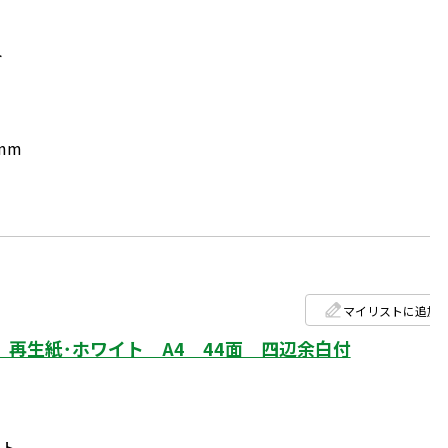
ト
mm
マイリストに追加
再生紙･ホワイト A4 44面 四辺余白付
ート