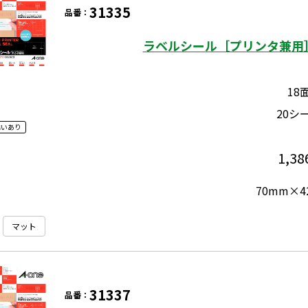
31335
品番：
ラベルシール［プリンタ兼用］
18
20シ
違いあり
1,38
70mm×4
マット
31337
品番：