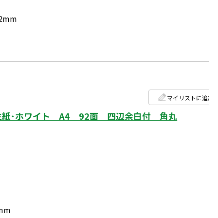
.2mm
マイリストに追加
紙･ホワイト A4 92面 四辺余白付 角丸
mm