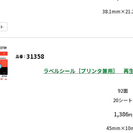
38.1mm×21
ト
31358
品番：
ラベルシール［プリンタ兼用］ 再生
92面
20シート
1,386
円
45mm×10