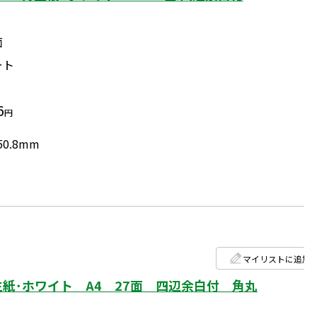
面
ート
6
円
50.8mm
マイリストに追加
紙･ホワイト A4 27面 四辺余白付 角丸