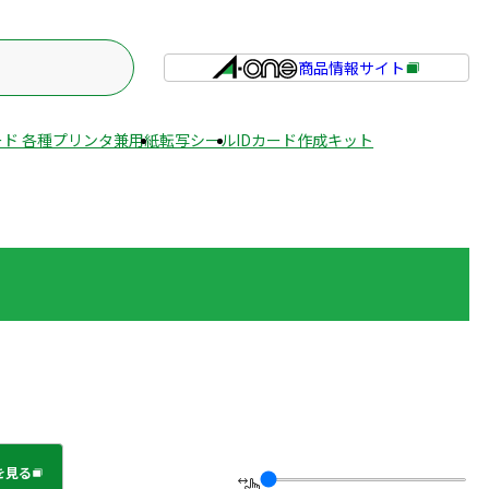
商品情報サイト
外
部
サ
ド 各種プリンタ兼用紙
転写シール
IDカード作成キット
イ
ト
を
別
ウ
イ
ン
ド
ウ
で
開
き
ま
を見る