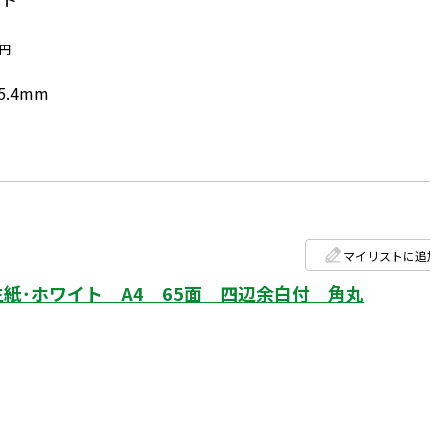
円
5.4mm
マイリストに追加
紙･ホワイト A4 65面 四辺余白付 角丸