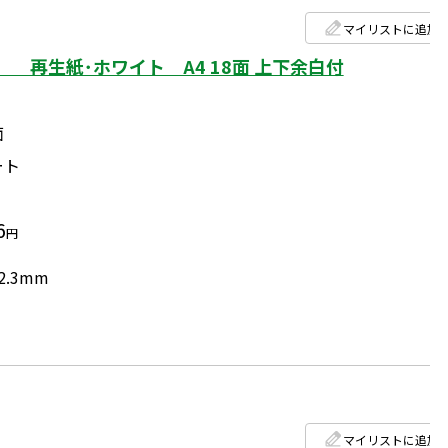
マイリストに追加
 再生紙･ホワイト A4 18面 上下余白付
面
ート
6
円
2.3mm
マイリストに追加