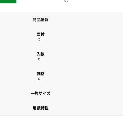
す
商品情報
面付
入数
価格
一片サイズ
用紙特性