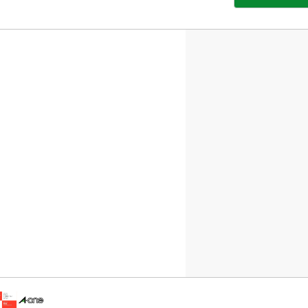
部
サ
イ
ト
を
別
ウ
イ
ン
ド
ウ
で
開
き
ま
す