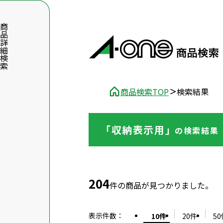
品詳細検索
商品検索TOP
検索結果
「収納表示用」
の
検索結果
数字5桁を入力（半角数字）
前後に文字のある品番は、文字を除いて入力してください
204
件の商品が見つかりました。
表示件数
：
10件
20件
50