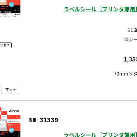
ラベルシール［プリンタ兼用］
21
20シ
違いあり
1,38
70mm×3
マット
31339
品番：
ラベルシール［プリンタ兼用］