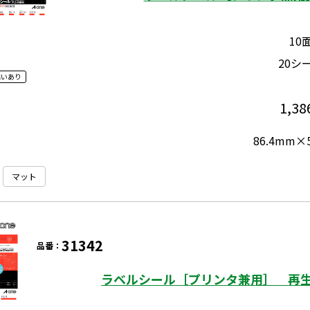
10
20シ
違いあり
1,38
86.4mm×
マット
31342
品番：
ラベルシール［プリンタ兼用］ 再生