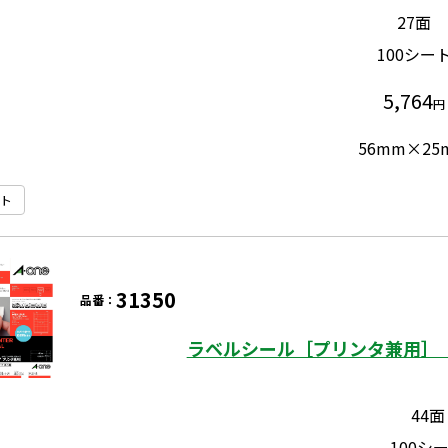
27面
100シー
5,764
円
56mm×25
ト
31350
品番：
ラベルシール［プリンタ兼用］ 
44面
100シ