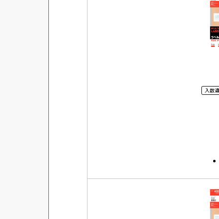
対応ソフト
下地がかくせる
水に強い
吸着
強粘着ラベル
超耐水ラベル
入数
GPNエコ商品ねっと掲載商品
再生材使用商品
グリーン購入法適合商品
FSCミックス認証紙使用商品
水再分散型のり使用商品