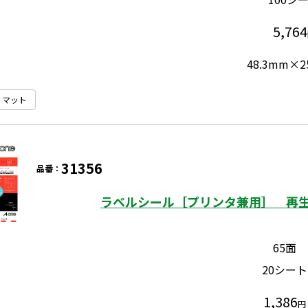
5,764
48.3mm×2
マット
31356
品番：
ラベルシール［プリンタ兼用］ 再生
65面
20シート
1,386
円