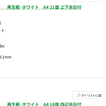
 再生紙･ホワイト A4 21面 上下余白付
面
ート
6
円
8.1mm
マイリストに追加
 再生紙･ホワイト A4 10面 四辺余白付