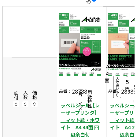
10
表
件
示
す
20
る
件
4
非
50
8
表
20
件
3
示
1,
シ
ー
5
4
ト
4
9
入
面
2
5
数
違
5
円
い
28388
28389
一片サイズ
品番：
品番：
あ
商品情報
用紙特性
4
面付
入数
価格
り
ラベルシール［レ
ラベルシー
ーザープリンタ］
ーザープリ
マット紙・ホワ
マット紙
イト A4 44面 四
イト A4 2
辺余白付
辺余白