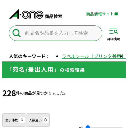
商品情報サイト
外
部
サ
イ
詳細
検索
ト
を
人気のキーワード：
ラベルシール［プリンタ兼用］
別
ウ
「宛名/差出人用」
の
検索結果
イ
ン
ド
228
ウ
件の商品が見つかりました。
で
開
き
ま
表示件数
入数違い
す