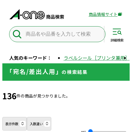
商品情報サイト
外
部
サ
イ
詳細
検索
ト
を
人気のキーワード：
ラベルシール［プリンタ兼用］
別
ウ
「宛名/差出人用」
の
検索結果
イ
ン
ド
136
ウ
件の商品が見つかりました。
で
開
き
ま
表示件数
入数違い
す