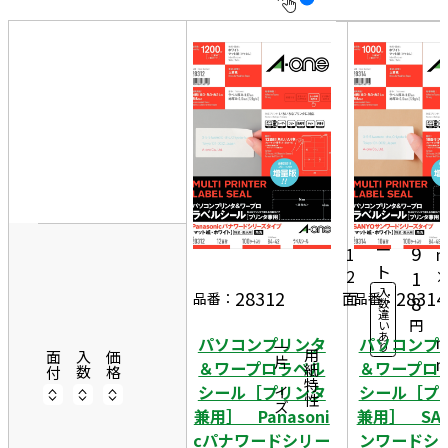
10
表
件
示
す
20
る
件
非
50
表
件
8
示
10
4
5,
0シ
ー
9
1
ト
2
1
入
28312
28314
面
4
品番：
品番：
8
数
違
2
円
い
あ
パソコンプリンタ
パソコンプ
り
一片サイズ
商品情報
用紙特性
面付
入数
価格
＆ワープロラベル
＆ワープロ
シール［プリンタ
シール［プ
兼用］ Panasoni
兼用］ SA
cパナワードシリー
ンワードシ