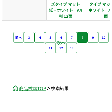
ズタイプ マット
タイプ マッ
紙・ホワイト A4
ホワイト A4
判 12面
面
前へ
3
4
5
6
7
8
9
10
次へ
11
12
13
商品検索TOP
検索結果