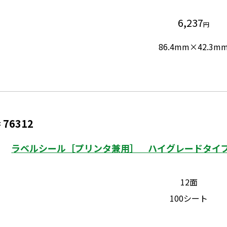
6,237
円
86.4mm×42.3m
76312
：
ラベルシール［プリンタ兼用］ ハイグレードタイプ 
12面
100シート