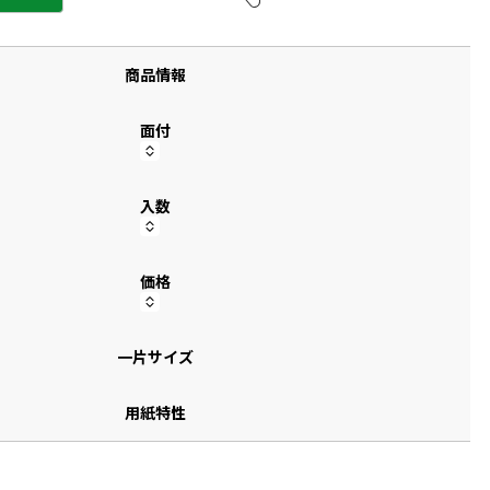
す
商品情報
面付
入数
価格
一片サイズ
用紙特性