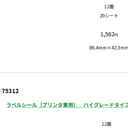
12面
20シート
1,562
円
86.4mm×42.3m
75312
：
ラベルシール［プリンタ兼用］ ハイグレードタイプ 
12面