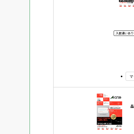
入数違いあり
マ