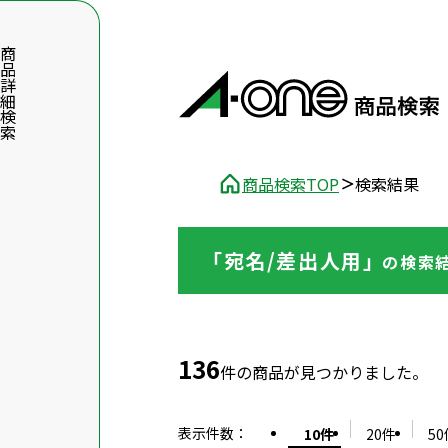
品詳細検索
商品検索TOP
検索結果
「宛名/差出人用」
の
検索
数字5桁を入力（半角数字）
前後に文字のある品番は、文字を除いて入力してください
136
件の商品が見つかりました。
表示件数
：
10件
20件
50