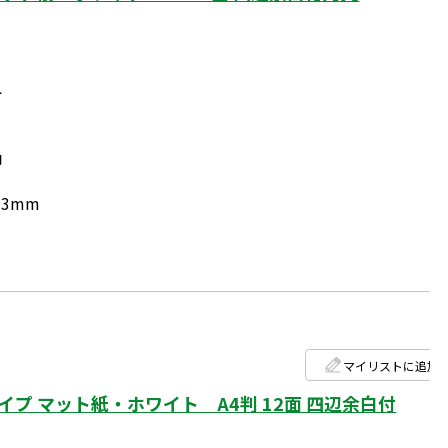
ト
円
.3mm
マイリストに追加
 マット紙・ホワイト A4判 12面 四辺余白付