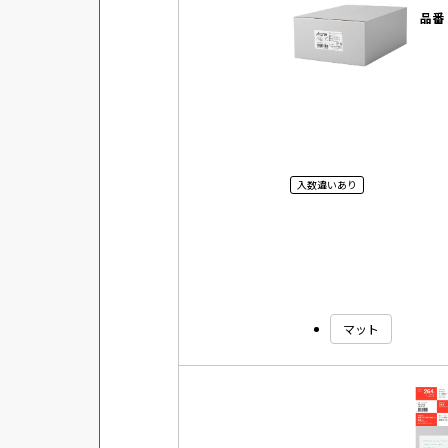
品番
用紙特性
マット
シートサイズ
光沢
片面光沢
入数違いあり
ラベル・カードサイズ
×
±
縦
mm
横
mm
両面光沢
貼る場所のサイズ
×
縦
mm
横
mm
フィルム
1シートあたりの面数
キレイにはがせる
マット
対応ソフト
下地がかくせる
水に強い
吸着