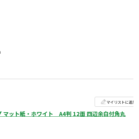
m
マイリストに追加
マット紙・ホワイト A4判 12面 四辺余白付角丸