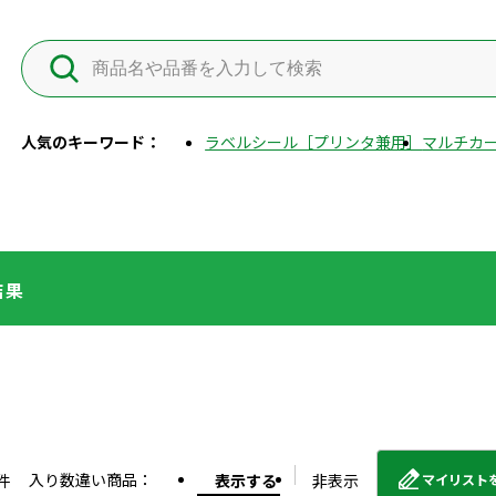
人気のキーワード：
ラベルシール［プリンタ兼用］
マルチカー
結果
入り数違い商品：
件
表示する
非表示
マイリスト
外