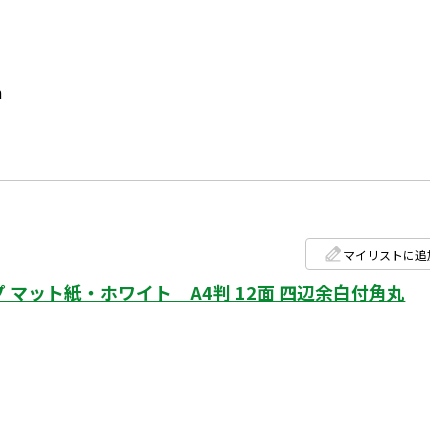
m
マイリストに追加
マット紙・ホワイト A4判 12面 四辺余白付角丸