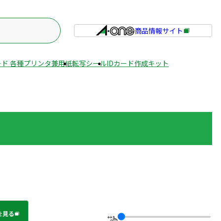
商品情報サイト
外
部
サ
ド 各種プリンタ兼用紙
転写シール
IDカード作成キット
イ
ト
を
別
ウ
イ
ン
ド
ウ
で
開
き
ま
を見る