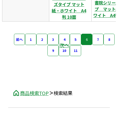
書院シリー
ズタイプ マット
プ マット
紙・ホワイト A4
ワイト A4判
判 10面
前へ
1
2
3
4
5
6
7
8
次へ
9
10
11
商品検索TOP
検索結果