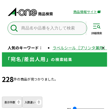
商品情報サイト
外
部
サ
イ
詳細
検索
ト
を
人気のキーワード：
ラベルシール［プリンタ兼用］
別
ウ
「宛名/差出人用」
の
検索結果
イ
ン
ド
228
ウ
件の商品が見つかりました。
で
開
き
ま
表示件数
入数違い
す