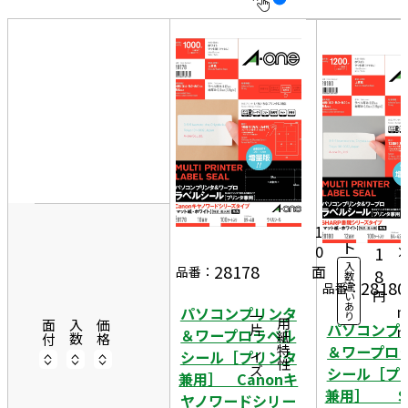
10
表
件
示
す
20
る
件
非
50
表
件
8
示
10
9
5,
0シ
ー
9
1
ト
0
1
入
28178
面
4
品番：
8
数
28180
違
品番：
8
円
い
あ
パソコンプリンタ
り
一片サイズ
商品情報
用紙特性
面付
入数
価格
パソコンプ
＆ワープロラベル
＆ワープロ
シール［プリンタ
シール［プ
兼用］ Canonキ
兼用］ SH
ヤノワードシリー