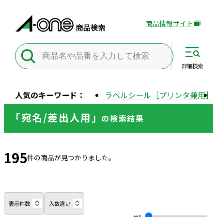
商品情報サイト
外
部
サ
イ
詳細
検索
ト
を
人気のキーワード：
ラベルシール［プリンタ兼用］
別
ウ
「宛名/差出人用」
の
検索結果
イ
ン
ド
195
ウ
件の商品が見つかりました。
で
開
き
ま
表示件数
入数違い
す