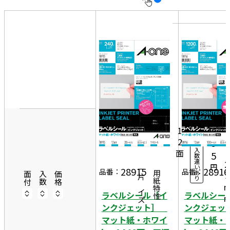
10
表
件
示
す
20
る
件
非
50
8
表
件
3
示
20
8
1,
シ
ー
5
1
ト
2
9
入
面
4
5
数
違
2
円
い
28915
28916
一片サイズ
品番：
品番：
あ
商品情報
用紙特性
3
面付
入数
価格
り
ラベルシール［イ
ラベルシー
ンクジェット］
ンクジェ
マット紙・ホワイ
マット紙・