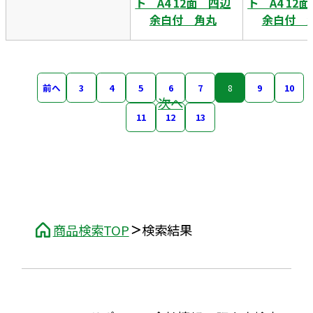
ト A4 12面 四辺
ト A4 12
余白付 角丸
余白付 
前へ
3
4
5
6
7
8
9
10
次へ
11
12
13
商品検索TOP
検索結果