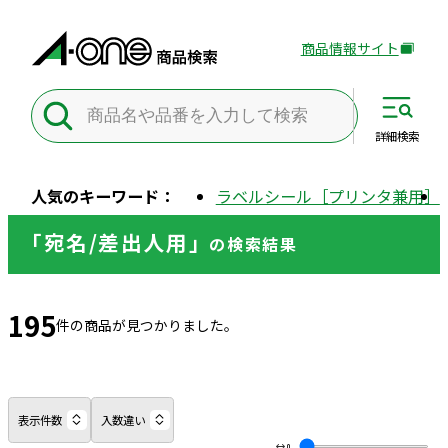
商品情報サイト
外
部
サ
イ
詳細
検索
ト
を
人気のキーワード：
ラベルシール［プリンタ兼用］
別
ウ
「宛名/差出人用」
の
検索結果
イ
ン
ド
195
ウ
件の商品が見つかりました。
で
開
き
ま
表示件数
入数違い
す