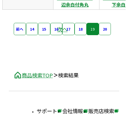
辺余白付角丸
下余白
次へ
前へ
14
15
16
17
18
19
20
商品検索TOP
検索結果
サポート
会社情報
販売店検索
外
外
外
部
部
部