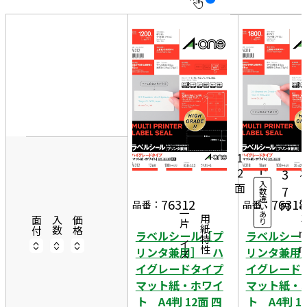
10
表
件
示
す
20
る
件
8
非
50
3
表
件
10
8
示
6,
0シ
ー
2
1
ト
2
3
入
面
4
7
数
違
2
76312
76318
品番：
品番：
円
い
一片サイズ
あ
3
商品情報
用紙特性
面付
入数
価格
り
ラベルシール［プ
ラベルシー
リンタ兼用］ ハ
リンタ兼用
イグレードタイプ
イグレード
マット紙・ホワイ
マット紙・
ト A4判 12面 四
ト A4判 1