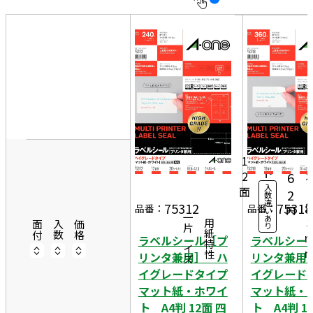
10
表
件
示
す
20
る
件
8
非
50
3
表
件
20
8
示
1,
シ
ー
5
1
ト
2
6
入
面
4
2
数
違
2
75312
75318
品番：
品番：
円
い
一片サイズ
あ
3
商品情報
用紙特性
面付
入数
価格
り
ラベルシール［プ
ラベルシー
リンタ兼用］ ハ
リンタ兼用
イグレードタイプ
イグレード
マット紙・ホワイ
マット紙・
ト A4判 12面 四
ト A4判 1