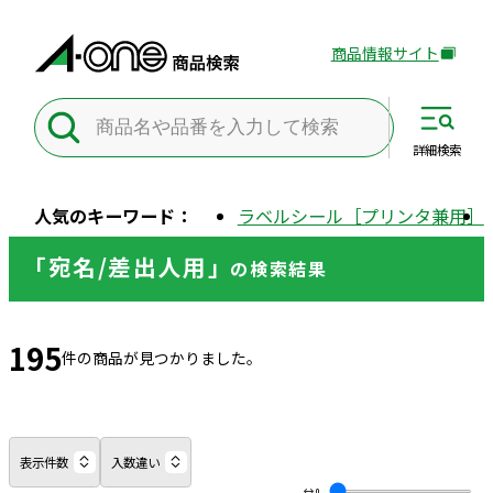
商品情報サイト
外
部
サ
イ
詳細
検索
ト
を
人気のキーワード：
ラベルシール［プリンタ兼用］
別
ウ
「宛名/差出人用」
の
検索結果
イ
ン
ド
195
ウ
件の商品が見つかりました。
で
開
き
ま
表示件数
入数違い
す