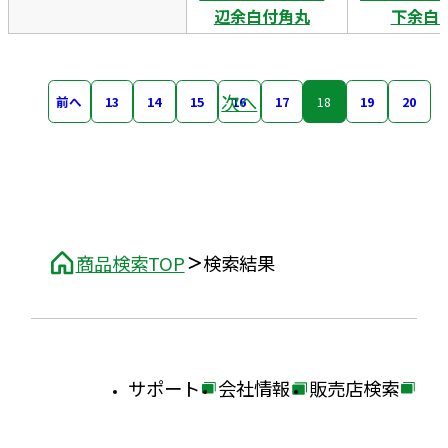
辺余白付角丸
下余白
次へ
前へ
13
14
15
16
17
18
19
20
商品検索TOP
検索結果
サポート
会社情報
販売店検索
外
外
外
部
部
部