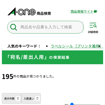
商品情報サイト
外
部
サ
イ
詳細
検索
ト
を
人気のキーワード：
ラベルシール［プリンタ兼用］
別
ウ
「宛名/差出人用」
の
検索結果
イ
ン
ド
195
ウ
件の商品が見つかりました。
で
開
き
ま
表示件数
入数違い
す