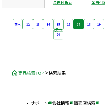
余白付角丸
余白付角
前へ
12
13
14
15
16
17
18
19
次へ
20
商品検索TOP
検索結果
サポート
会社情報
販売店検索
外
外
外