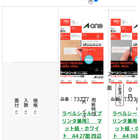
10
表
件
示
す
20
る
件
非
50
表
6
件
10
示
2
5,
0シ
ー
1
2
ト
7
7
入
面
3
0
数
違
1
円
い
73227
73236
一片サイズ
品番：
品番：
あ
商品情報
用紙特性
面付
入数
価格
り
ラベルシール［プ
ラベルシー
リンタ兼用］ マ
リンタ兼用
ット紙・ホワイ
ット紙・ホ
ト A4 27面 四辺
ト A4 36