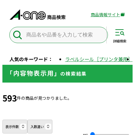
商品情報サイト
外
部
サ
イ
詳細
検索
ト
を
人気のキーワード：
ラベルシール［プリンタ兼用］
別
ウ
「内容物表示用」
の
検索結果
イ
ン
ド
593
ウ
件の商品が見つかりました。
で
開
き
ま
表示件数
入数違い
す