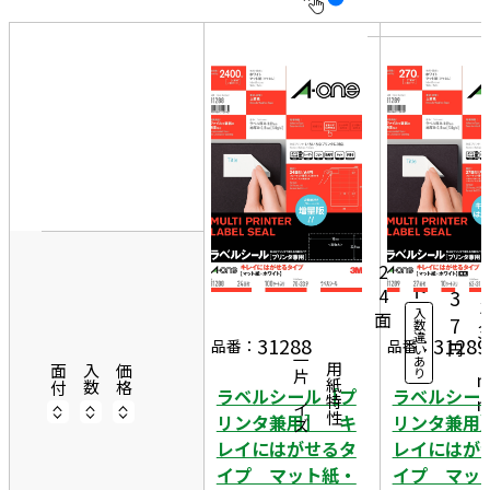
10
表
件
示
す
20
る
件
非
50
表
7
件
示
0
10
6,
0シ
ー
2
2
ト
4
3
3
入
面
7
数
3
違
31288
31289
品番：
品番：
円
い
9
一片サイズ
あ
商品情報
用紙特性
面付
入数
価格
り
ラベルシール［プ
ラベルシー
リンタ兼用］ キ
リンタ兼用
レイにはがせるタ
レイにはが
イプ マット紙・
イプ マッ