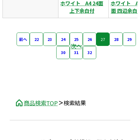
ホワイト A4 24面
ホワイト A4
上下余白付
面 四辺余白
前へ
22
23
24
25
26
27
28
29
次へ
30
31
32
商品検索TOP
検索結果