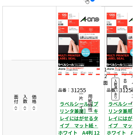
10
表
件
示
す
20
る
件
8
非
50
6.
表
件
10
4
示
シ
8
ー
1
5
ト
2
8
入
面
4
数
円
違
2.
31255
31256
品番：
品番：
い
一片サイズ
あ
3
商品情報
用紙特性
面付
入数
価格
り
ラベルシール［プ
ラベルシー
リンタ兼用］ キ
リンタ兼用
レイにはがせるタ
レイにはが
イプ マット紙・
イプ マッ
ホワイト A4判 12
ホワイト A4