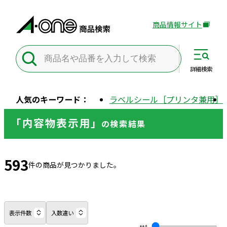
商品情報サイト
外
部
サ
イ
詳細
検索
ト
を
人気のキーワード：
ラベルシール［プリンタ兼用］
別
ウ
「内容物表示用」
の
検索結果
イ
ン
ド
593
ウ
件の商品が見つかりました。
で
開
き
ま
表示件数
入数違い
す