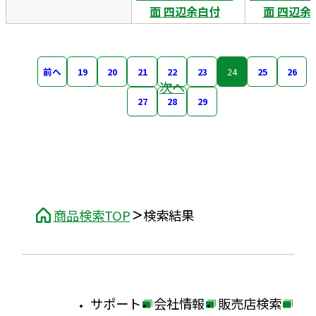
面 四辺余白付
面 四辺余
前へ
19
20
21
22
23
24
25
26
次へ
27
28
29
商品検索TOP
検索結果
サポート
会社情報
販売店検索
外
外
外