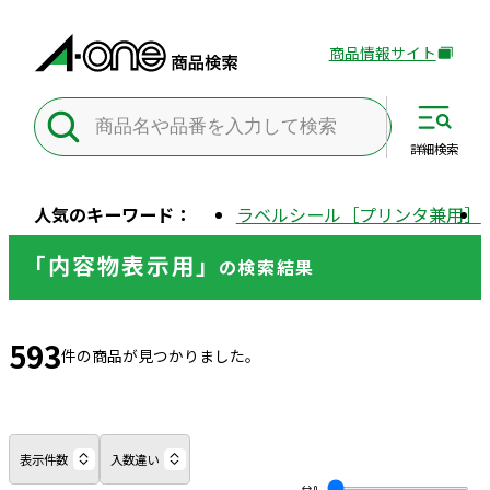
商品情報サイト
外
部
サ
イ
詳細
検索
ト
を
人気のキーワード：
ラベルシール［プリンタ兼用］
別
ウ
「内容物表示用」
の
検索結果
イ
ン
ド
593
ウ
件の商品が見つかりました。
で
開
き
ま
表示件数
入数違い
す