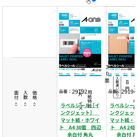
10
表
件
示
す
20
る
件
5
非
50
3
表
10
件
3
示
6,
0シ
ー
5
3
ト
0
7
入
面
2
8
数
違
5
円
い
29192
29194
一片サイズ
品番：
品番：
あ
商品情報
用紙特性
4
面付
入数
価格
り
ラベルシール［イ
ラベルシー
ンクジェット］
ンクジェ
マット紙・ホワイ
マット紙・
ト A4 30面 四辺
ト A4 24
余白付 角丸
余白付 