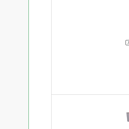
強粘着ラベル
超耐水ラベル
GPNエコ商品ねっと掲載商品
再生材使用商品
グリーン購入法適合商品
FSCミックス認証紙使用商品
水再分散型のり使用商品