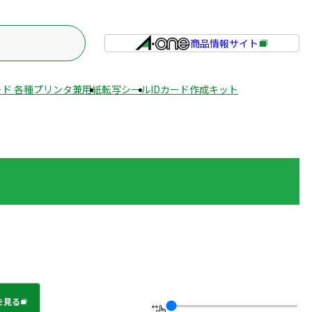
商品情報サイト
外
部
サ
ド 各種プリンタ兼用紙
転写シール
IDカード作成キット
イ
ト
を
別
ウ
イ
ン
ド
ウ
で
開
き
ま
を見る