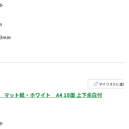
ート
円
.3mm
マイリストに追加
マット紙・ホワイト A4 18面 上下余白付
ート