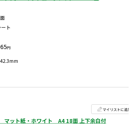
1面
シート
865
円
42.3mm
マイリストに追加
マット紙・ホワイト A4 18面 上下余白付