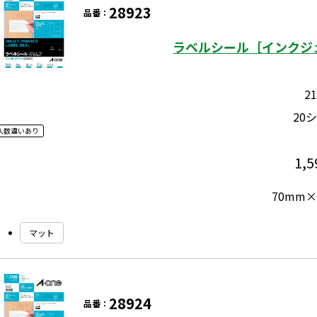
28923
品番：
ラベルシール［インクジェ
2
20
入数違いあり
1,5
70mm×
マット
28924
品番：