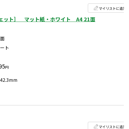
マイリストに追加
ット］ マット紙・ホワイト A4 21面
1面
シート
95
円
42.3mm
マイリストに追加