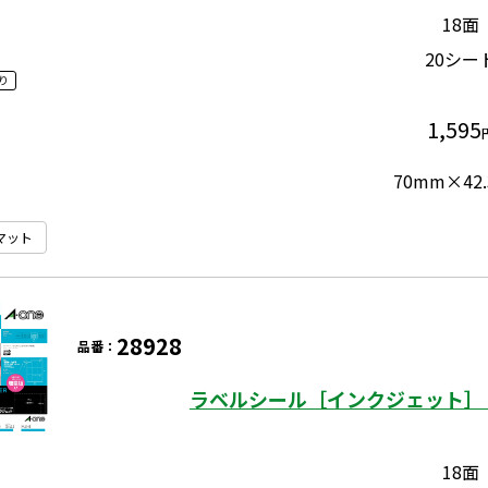
18面
20シー
り
1,595
70mm×42
マット
28928
品番：
ラベルシール［インクジェット］ 
18面