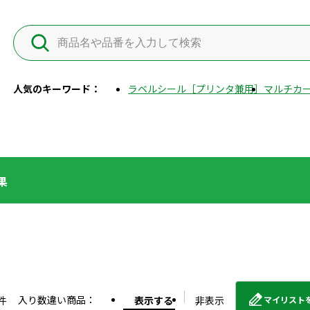
人気のキーワード：
ラベルシール［プリンタ兼用］
マルチカー
果
入り数違い商品：
件
表示する
非表示
マイリスト
外