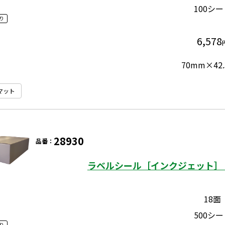
100シ
り
6,578
70mm×42
マット
28930
品番：
ラベルシール［インクジェット］ 
18面
500シ
り