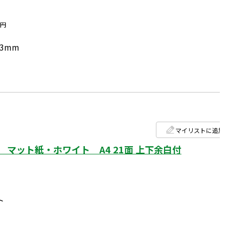
円
.3mm
マイリストに追加
マット紙・ホワイト A4 21面 上下余白付
ト