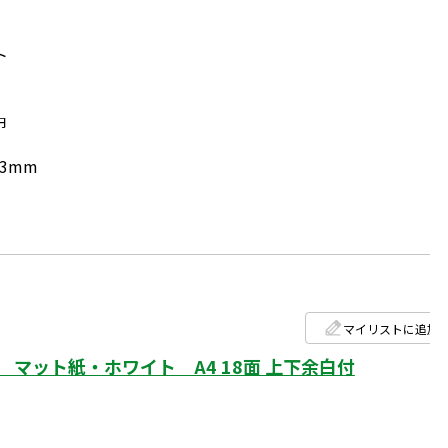
ト
円
.3mm
マイリストに追加
マット紙・ホワイト A4 18面 上下余白付