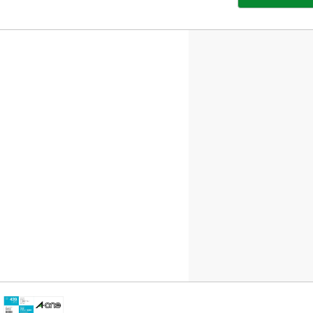
部
サ
イ
ト
を
別
ウ
イ
ン
ド
ウ
で
開
き
ま
す