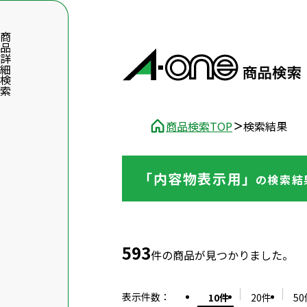
品詳細検索
商品検索TOP
検索結果
「内容物表示用」
の
検索結
数字5桁を入力（半角数字）
前後に文字のある品番は、文字を除いて入力してください
593
件の商品が見つかりました。
表示件数
：
10件
20件
50