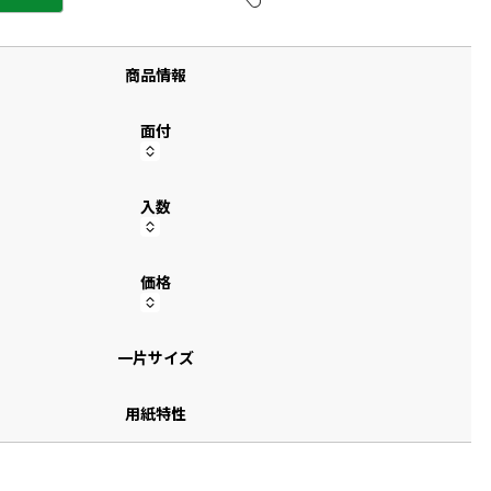
す
商品情報
面付
入数
価格
一片サイズ
用紙特性