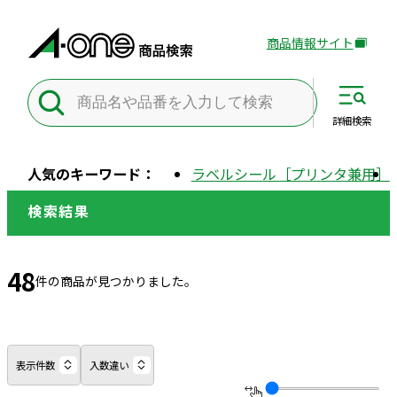
商品情報サイト
外
部
サ
イ
詳細
検索
ト
を
人気のキーワード：
ラベルシール［プリンタ兼用］
別
ウ
検索結果
イ
ン
ド
48
件の商品が見つかりました。
ウ
で
開
き
表示件数
入数違い
ま
す