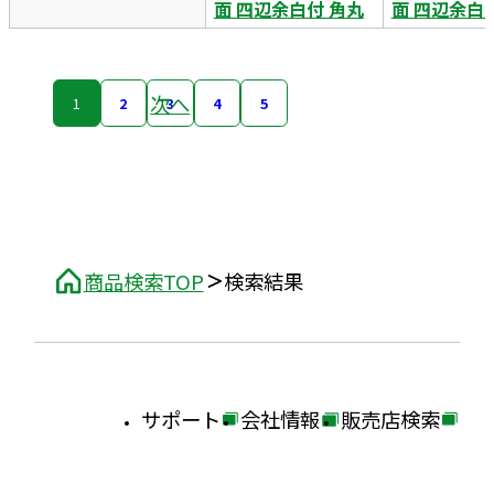
面 四辺余白付 角丸
面 四辺余白
次へ
1
2
3
4
5
商品検索TOP
検索結果
サポート
会社情報
販売店検索
外
外
外
部
部
部