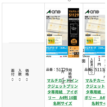
10
表
件
示
す
20
る
件
非
50
9
表
10
件
1
示
シ
7
ー
1
8
ト
0
1
入
面
5
数
円
違
5
い
51129
51130
一片サイズ
品番：
品番：
あ
商品情報
用紙特性
面付
入数
価格
り
マルチカード イン
マルチカード
クジェットプリン
クジェット
タ専用紙 アイボ
タ専用紙
リー A4判 10面
ボリー A4判
名刺サイズ
名刺サイ