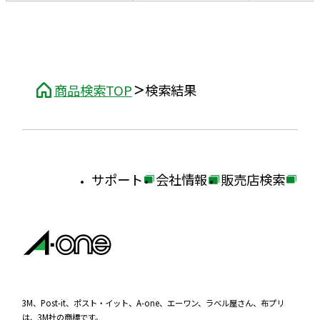
商品検索TOP
検索結果
サポート
会社情報
販売店検索
外
外
外
部
部
部
サ
サ
サ
イ
イ
イ
ト
ト
ト
を
を
を
3M、Post-it、ポスト・イット、A-one、エーワン、ラベル屋さん、布プリ
は、3M社の商標です。