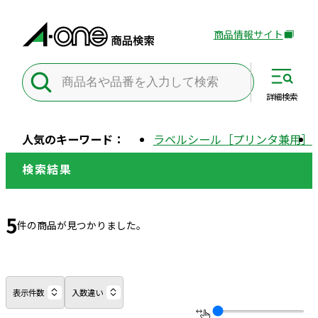
商品情報サイト
外
部
サ
イ
詳細
検索
ト
を
人気のキーワード：
ラベルシール［プリンタ兼用］
別
ウ
検索結果
イ
ン
ド
5
件の商品が見つかりました。
ウ
で
開
き
表示件数
入数違い
ま
す