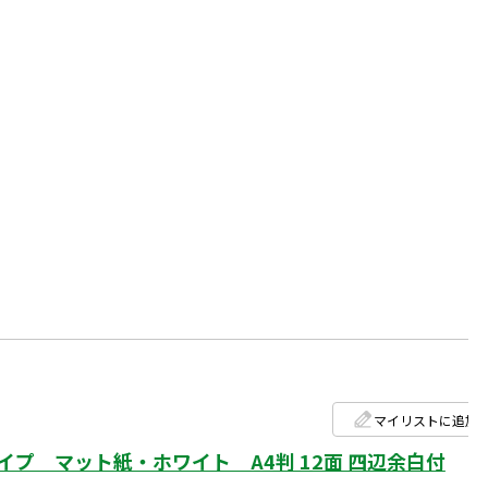
マイリストに追加
プ マット紙・ホワイト A4判 12面 四辺余白付