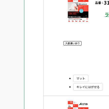
3
品番：
対応ソフト
下地がかくせる
ラ
水に強い
吸着
強粘着ラベル
入数違いあり
超耐水ラベル
GPNエコ商品ねっと掲載商品
再生材使用商品
グリーン購入法適合商品
マット
FSCミックス認証紙使用商品
キレイにはがせる
水再分散型のり使用商品