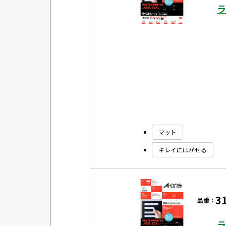
ラ
マット
キレイにはがせる
3
品番：
ラ