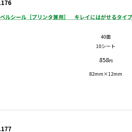
1176
ベルシール［プリンタ兼用］ キレイにはがせるタイプ 
40面
10シート
858
円
82mm×12mm
1177