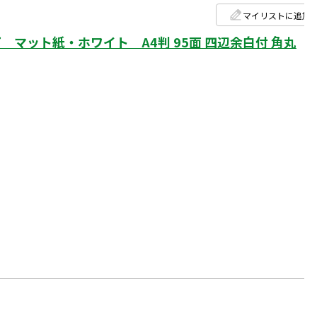
マイリストに追加
マット紙・ホワイト A4判 95面 四辺余白付 角丸