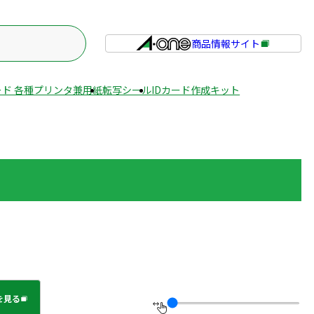
商品情報サイト
外
部
サ
ド 各種プリンタ兼用紙
転写シール
IDカード作成キット
イ
ト
を
別
ウ
イ
ン
ド
ウ
で
開
き
を見る
ま