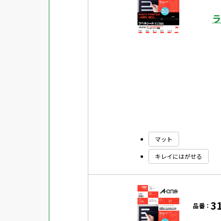
ラ
マット
キレイにはがせる
3
品番：