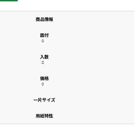
す
商品情報
面付
入数
価格
一片サイズ
用紙特性