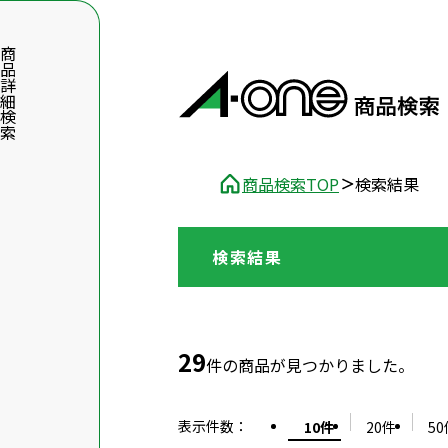
品詳細検索
商品検索TOP
検索結果
検索結果
数字5桁を入力（半角数字）
前後に文字のある品番は、文字を除いて入力してください
29
件の商品が見つかりました。
表示件数
：
10件
20件
50