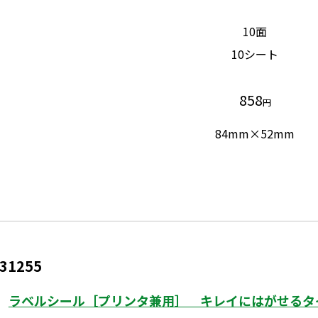
10面
10シート
858
円
84mm×52mm
31255
ラベルシール［プリンタ兼用］ キレイにはがせるタイ