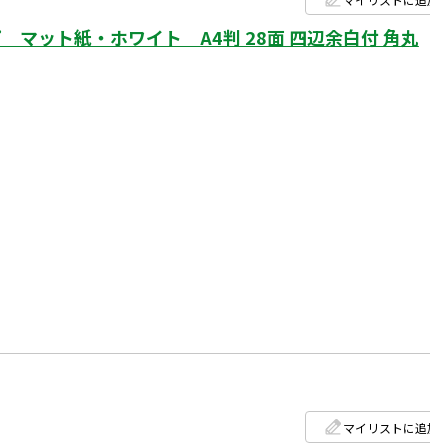
マット紙・ホワイト A4判 28面 四辺余白付 角丸
マイリストに追加