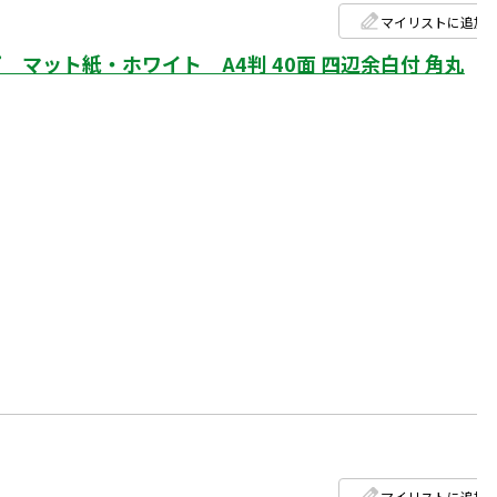
マイリストに追加
マット紙・ホワイト A4判 40面 四辺余白付 角丸
マイリストに追加