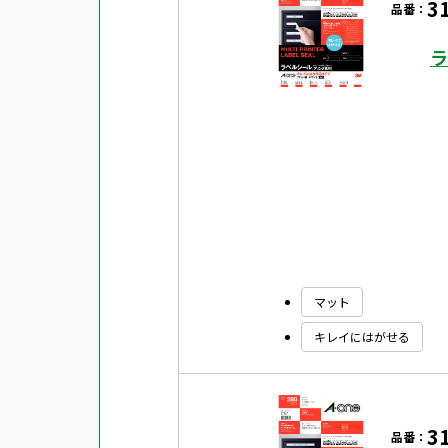
3
品番：
ラ
マット
キレイにはがせる
3
品番：