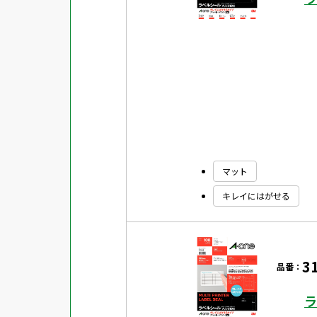
マット
キレイにはがせる
3
品番：
ラ