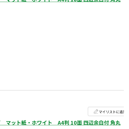
マイリストに追加
マット紙・ホワイト A4判 10面 四辺余白付 角丸