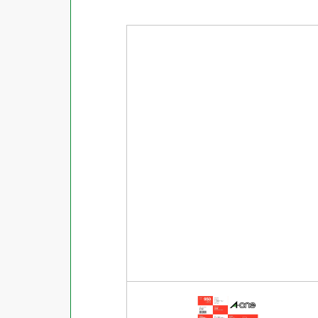
商品ジャンル
ラベル
使用プリンタ
カード
その他用紙
プリンタ兼用
用紙特性
用紙以外
インクジェット
レーザー
マット
シートサイズ
コピー機
光沢
熱転写
片面光沢
ラベル・カードサイズ
×
±
縦
mm
横
mm
ドットインパクト
両面光沢
貼る場所のサイズ
×
印刷しない
縦
mm
横
mm
フィルム
1シートあたりの面数
手書き
キレイにはがせる