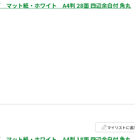
マット紙・ホワイト A4判 28面 四辺余白付 角丸
マイリストに追加
マット紙・ホワイト A4判 18面 四辺余白付 角丸