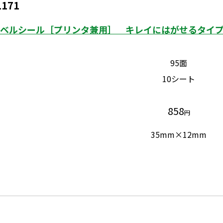
1171
ベルシール［プリンタ兼用］ キレイにはがせるタイプ 
95面
10シート
858
円
35mm×12mm