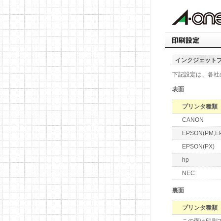
インクジェット
下記設定は、各社
表面
プリンタ種類
CANON
EPSON(PM,E
EPSON(PX)
hp
NEC
裏面
プリンタ種類