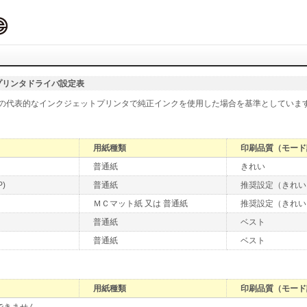
プリンタドライバ設定表
の代表的なインクジェットプリンタで純正インクを使用した場合を基準としていま
用紙種類
印刷品質（モード
普通紙
きれい
P)
普通紙
推奨設定（きれい
ＭＣマット紙 又は 普通紙
推奨設定（きれい
普通紙
ベスト
普通紙
ベスト
用紙種類
印刷品質（モード