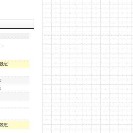
す。
設定）
）
）
設定）