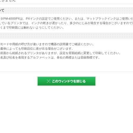
できません
いて
ンタPM-4000PXは、PXインクの設定でご使用ください。または、マットブラックインクはご使用い
しているプリンタでは、インクの乾きが遅かったり、多少のにじみが発生する場合がございますので
くまで印刷面には触れないようにしてください。
刷モードや用紙の呼び方が違いますので機器の説明書でご確認ください。
の書体によっても印刷品位に差が出る場合がございます。
、前面から給紙されるプリンタがありますが、設定を背面給紙に変更して印刷してください。
社名及び社名を表現するアルファベットは、各社の商標または登録商標です。