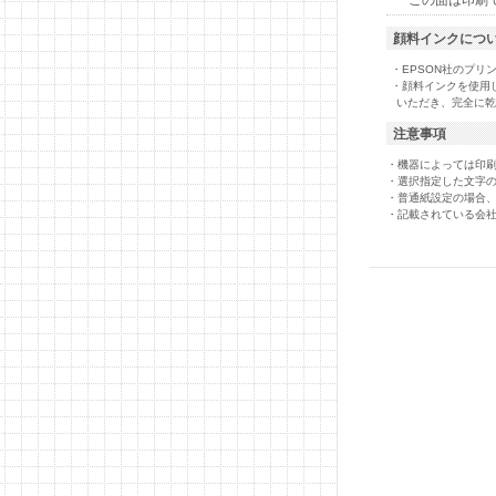
この面は印刷
顔料インクにつ
・EPSON社のプリ
・顔料インクを使用
いただき、完全に乾
注意事項
・機器によっては印
・選択指定した文字
・普通紙設定の場合
・記載されている会